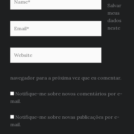
Salvar
meus
dados
Email*
neste
Website
navegador para a próxima vez que eu comentar.
Notifique-me sobre novos comentários por e-
mail.
Notifique-me sobre novas publicações por e-
mail.