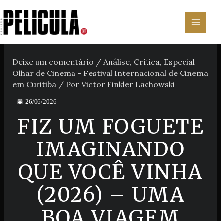
Ir
para
o
conteúdo
Deixe um comentário
/
Análise
,
Crítica
,
Especial
Olhar de Cinema - Festival Internacional de Cinema
em Curitiba
/ Por
Victor Finkler Lachowski
26/06/2026
FIZ UM FOGUETE
IMAGINANDO
QUE VOCÊ VINHA
(2026) – UMA
BOA VIAGEM