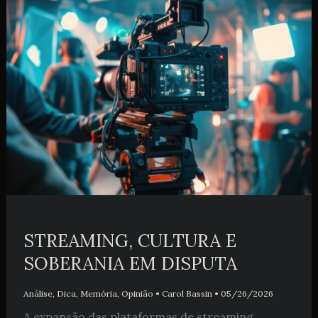
STREAMING, CULTURA E
SOBERANIA EM DISPUTA
Análise
,
Dica
,
Memória
,
Opinião
•
Carol Bassin
•
05/26/2026
A expansão das plataformas de streaming