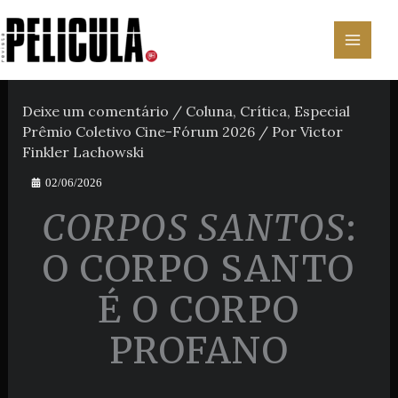
Ir
para
o
conteúdo
Deixe um comentário
/
Coluna
,
Crítica
,
Especial
Prêmio Coletivo Cine-Fórum 2026
/ Por
Victor
Finkler Lachowski
02/06/2026
CORPOS SANTOS
:
O CORPO SANTO
É O CORPO
PROFANO