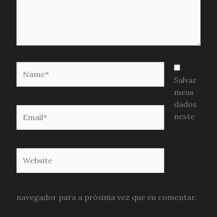
Name*
Salvar
meus
dados
Email*
neste
Website
navegador para a próxima vez que eu comentar.