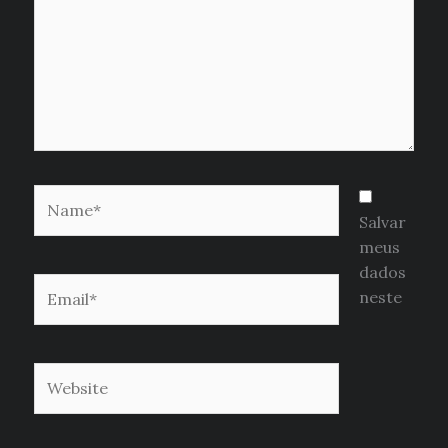
Name*
Salvar
meus
dados
Email*
neste
Website