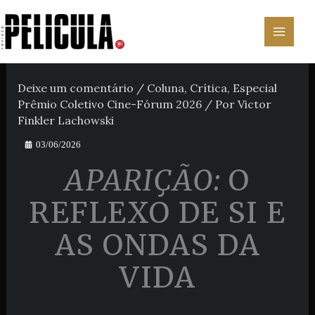
Ir
para
o
conteúdo
Deixe um comentário
/
Coluna
,
Crítica
,
Especial
Prêmio Coletivo Cine-Fórum 2026
/ Por
Victor
Finkler Lachowski
03/06/2026
APARIÇÃO:
O
REFLEXO DE SI E
AS ONDAS DA
VIDA