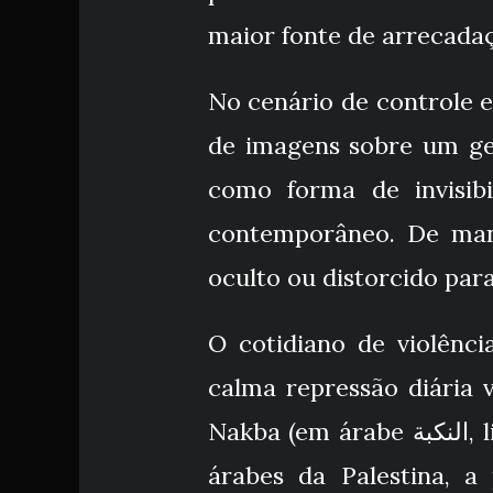
maior fonte de arrecada
No cenário de controle 
de imagens sobre um ge
como forma de invisibi
contemporâneo. De mane
oculto ou distorcido par
O cotidiano de violênc
calma repressão diária v
Nakba (em árabe النكبة, literalmente “catástrofe” ou “desastre”, refere-se à limpeza étnica de
árabes da Palestina, a