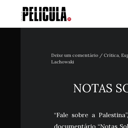
Ir
para
o
conteúdo
Deixe um comentário
/
Crítica
,
Esp
Lachowski
NOTAS SO
“Fale sobre a Palestina
documentário “Notas Sob