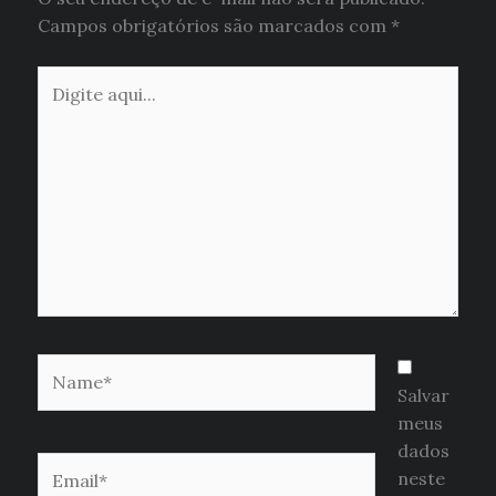
Campos obrigatórios são marcados com
*
Digite
aqui...
Name*
Salvar
meus
dados
Email*
neste