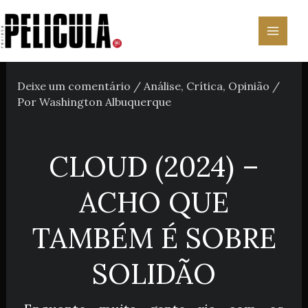
Ir
para
o
conteúdo
Deixe um comentário
/
Análise
,
Crítica
,
Opinião
/
Por
Washington Albuquerque
CLOUD (2024) –
ACHO QUE
TAMBÉM É SOBRE
SOLIDÃO