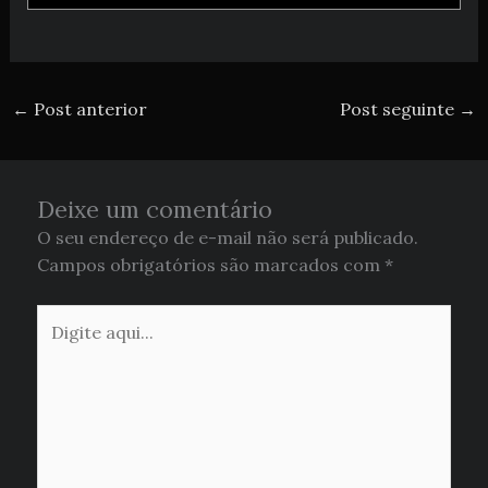
←
Post anterior
Post seguinte
→
Deixe um comentário
O seu endereço de e-mail não será publicado.
Campos obrigatórios são marcados com
*
Digite
aqui...