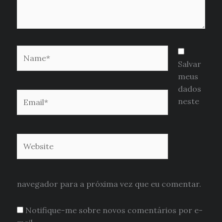
Name*
Salvar
meus
dados
Email*
neste
Website
navegador para a próxima vez que eu comentar.
Notifique-me sobre novos comentários por e-