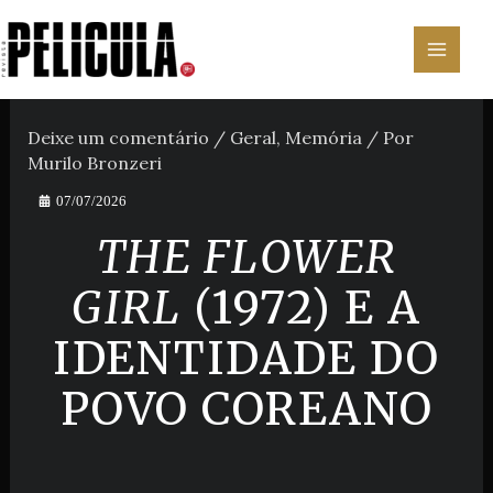
Ir
para
o
conteúdo
Deixe um comentário
/
Geral
,
Memória
/ Por
Murilo Bronzeri
07/07/2026
THE FLOWER
GIRL
(1972) E A
IDENTIDADE DO
POVO COREANO