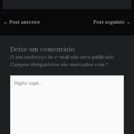
←
Post anterior
Post seguinte
→
Deixe um comentário
O seu endereço de e-mail não será publicado.
Campos obrigatórios são marcados com
*
Digite
aqui...