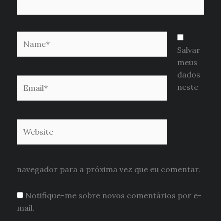
Name*
Salvar
meus
dados
Email*
neste
Website
navegador para a próxima vez que eu comentar.
Notifique-me sobre novos comentários por e-
mail.