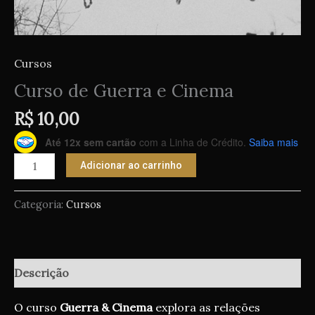
Cursos
Curso de Guerra e Cinema
R$
10,00
Até 12x sem cartão
com a Linha de Crédito.
Saiba mais
Adicionar ao carrinho
Categoria:
Cursos
Descrição
O curso
Guerra & Cinema
explora as relações